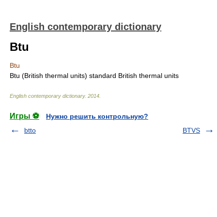
English contemporary dictionary
Btu
Btu
Btu (British thermal units) standard British thermal units
English contemporary dictionary
.
2014
.
Игры ⚽
Нужно решить контрольную?
btto
BTVS