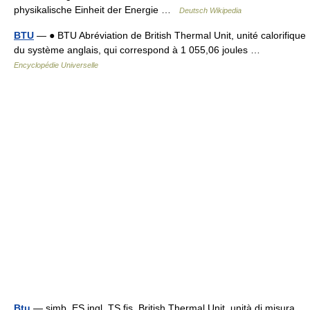
physikalische Einheit der Energie …
Deutsch Wikipedia
BTU
— ● BTU Abréviation de British Thermal Unit, unité calorifique
du système anglais, qui correspond à 1 055,06 joules …
Encyclopédie Universelle
Btu
— simb. ES ingl. TS fis. British Thermal Unit, unità di misura