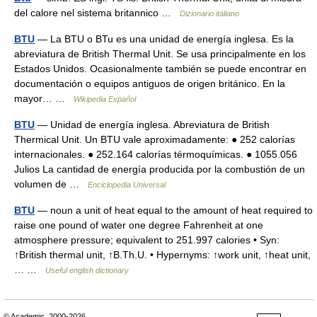
del calore nel sistema britannico …
Dizionario italiano
BTU
— La BTU o BTu es una unidad de energía inglesa. Es la
abreviatura de British Thermal Unit. Se usa principalmente en los
Estados Unidos. Ocasionalmente también se puede encontrar en
documentación o equipos antiguos de origen británico. En la
mayor… …
Wikipedia Español
BTU
— Unidad de energía inglesa. Abreviatura de British
Thermical Unit. Un BTU vale aproximadamente: ● 252 calorías
internacionales. ● 252.164 calorías térmoquímicas. ● 1055.056
Julios La cantidad de energía producida por la combustión de un
volumen de …
Enciclopedia Universal
BTU
— noun a unit of heat equal to the amount of heat required to
raise one pound of water one degree Fahrenheit at one
atmosphere pressure; equivalent to 251.997 calories • Syn:
↑British thermal unit, ↑B.Th.U. • Hypernyms: ↑work unit, ↑heat unit,
… …
Useful english dictionary
© Academic, 2000-2026