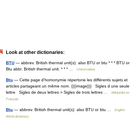
Look at other dictionaries:
BTU
— abbrev. British thermal unit(s): also BTU or btu * * * BTU or
Btu abbr. British thermal unit. * * * …
Universalium
Btu
— Cette page d’homonymie répertorie les différents sujets et
articles partageant un même nom. {{{image}}} Sigles d une seule
lettre Sigles de deux lettres > Sigles de trois lettres …
Wikipédia en
Français
Btu
— abbrev. British thermal unit(s): also BTU or btu …
English
World dictionary